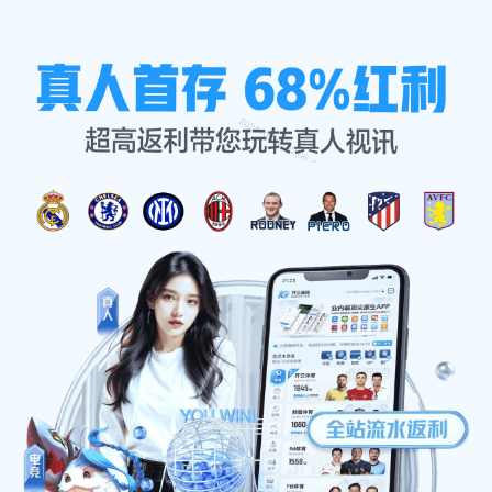
产品汇总
首页
产品汇总